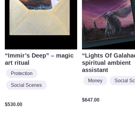
“Immir’s Deep” – magic
“Lights Of Galaha
art ritual
spiritual ambient
assistant
Protection
Money
Social S
Social Scenes
$
647.00
$
530.00