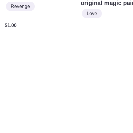
original magic pai
Revenge
Love
$
1.00