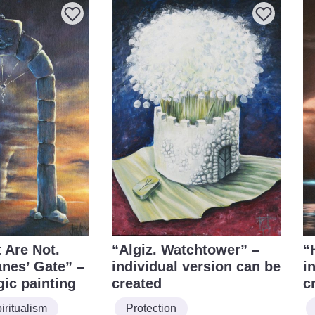
 Are Not.
“Algiz. Watchtower” –
“
anes’ Gate” –
individual version can be
i
gic painting
created
c
ritualism
Protection