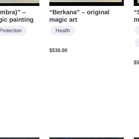
mbra)” –
“Berkana” – original
“
gic painting
magic art
m
Protection
Health
$
530.00
$