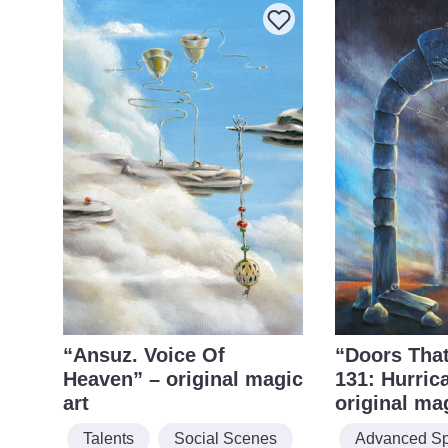
“Ansuz. Voice Of
“Doors That
Heaven” – original magic
131: Hurric
art
original ma
Talents
Social Scenes
Advanced Spi