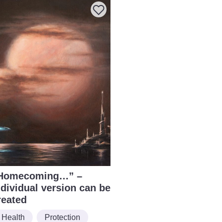
Homecoming…” –
ndividual version can be
reated
Health
Protection