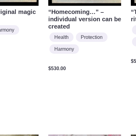
iginal magic
“Homecoming…” –
“
individual version can be
ri
created
armony
Health
Protection
Harmony
$
$
530.00