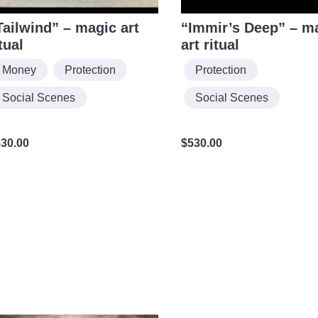
Tailwind” – magic art
“Immir’s Deep” – m
tual
art ritual
Money
Protection
Protection
Social Scenes
Social Scenes
530.00
$
530.00