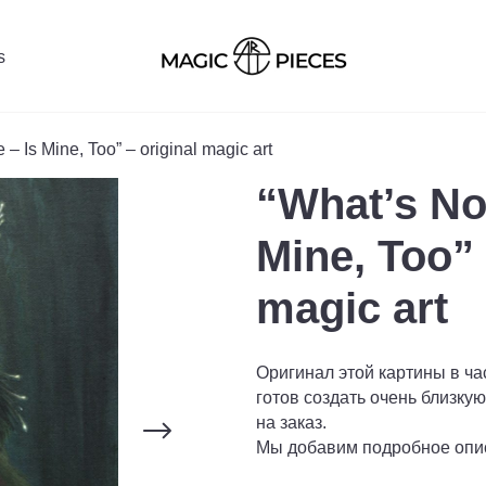
s
 – Is Mine, Too” – original magic art
“What’s Not
Mine, Too” 
magic art
Оригинал этой картины в ча
готов создать очень близку
на заказ.
Мы добавим подробное опи