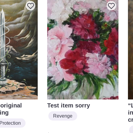
original
Test item sorry
“
ing
i
Revenge
c
Protection