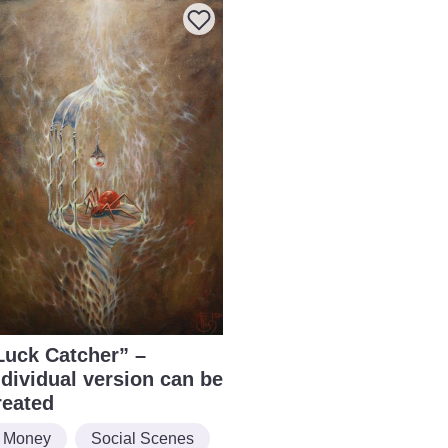
Luck Catcher” –
ndividual version can be
reated
Money
Social Scenes